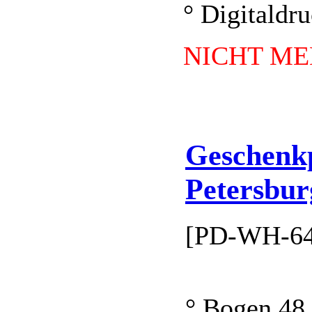
° Digitaldr
NICHT ME
Geschenkp
Petersbur
[PD-WH-64
° Bogen 48,