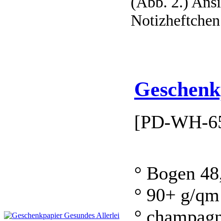
(Abb. 2.) Ansi
Notizheftchen
Geschenkp
[PD-WH-65
° Bogen 48
° 90+ g/qm
° champag