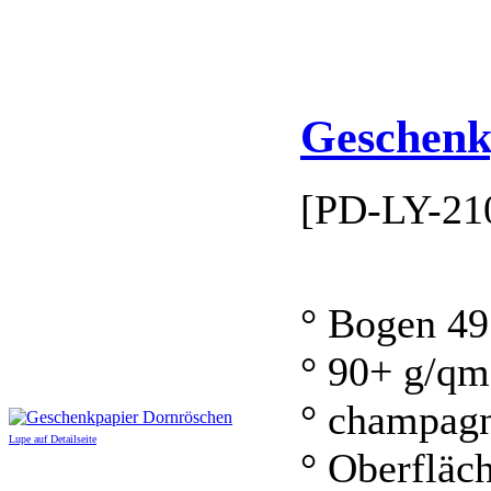
Geschenk
[PD-LY-21
° Bogen 49
° 90+ g/qm
° champag
Lupe auf Detailseite
° Oberfläc