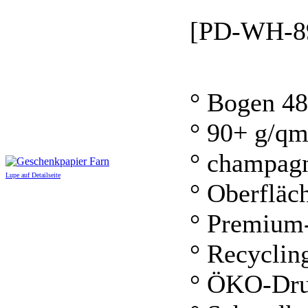
[PD-WH-8
° Bogen 48
° 90+ g/q
° champag
Lupe auf Detailseite
° Oberfläc
° Premium
° Recyclin
° ÖKO-Dru