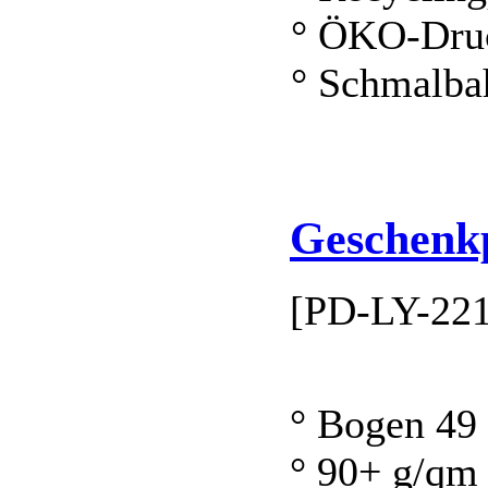
° ÖKO-Dru
° Schmalba
Geschenk
[PD-LY-22
° Bogen 49
° 90+ g/qm