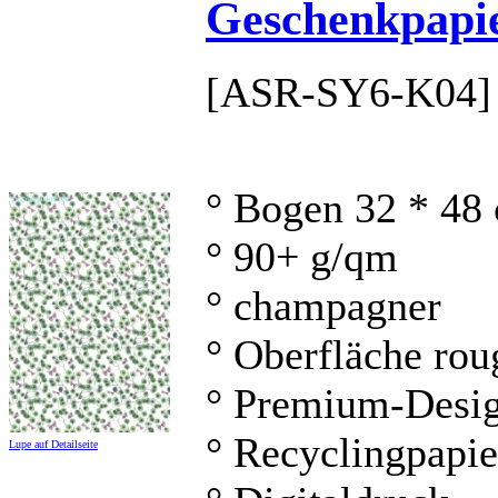
Geschenkpapie
[ASR-SY6-K04]
° Bogen 32 * 48
° 90+ g/qm
° champagner
° Oberfläche rou
° Premium-Desig
° Recyclingpapie
Lupe auf Detailseite