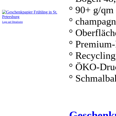
° 90+ g/qm
° champagn
Lupe auf Detailseite
° Oberfläch
° Premium-
° Recycling
° ÖKO-Dru
° Schmalba
Geschenk