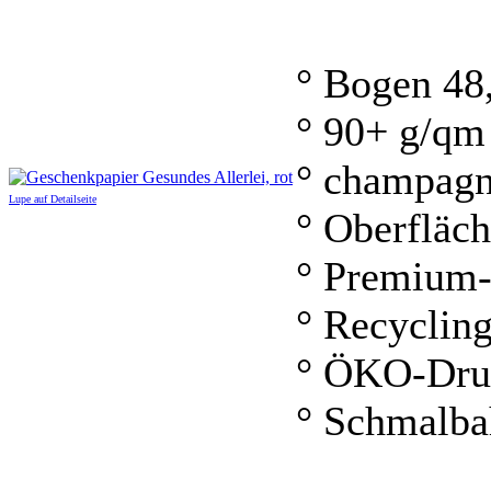
° Bogen 48
° 90+ g/qm
° champagn
Lupe auf Detailseite
° Oberfläc
° Premium-
° Recyclin
° ÖKO-Dru
° Schmalb