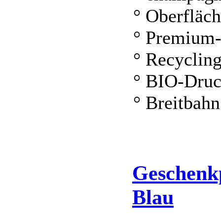
° Oberfläc
° Premium-
° Recyclin
° BIO-Druc
° Breitbahn
Geschenk
Blau