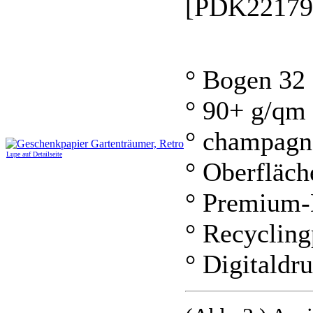
[PDK22179
° Bogen 32
° 90+ g/qm
° champagn
Lupe auf Detailseite
° Oberfläch
° Premium-
° Recycling
° Digitaldr