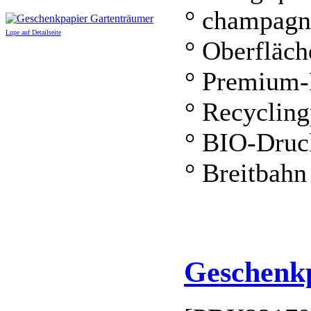
° champagn
Lupe auf Detailseite
° Oberfläch
° Premium-
° Recycling
° BIO-Druc
° Breitbahn
Geschenkp