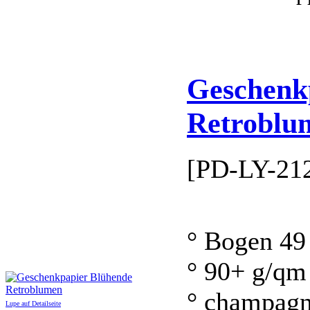
Geschenk
Retroblu
[PD-LY-21
° Bogen 49
° 90+ g/qm
° champagn
Lupe auf Detailseite