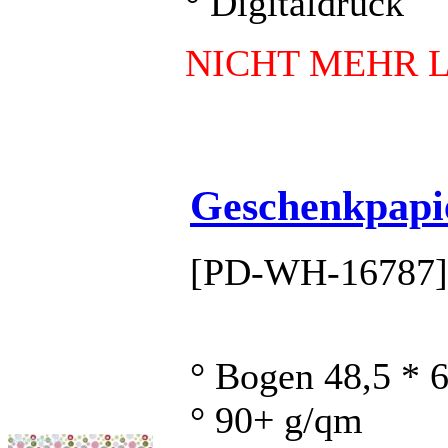
° Digitaldruck
NICHT MEHR 
Geschenkpapi
[PD-WH-16787]
° Bogen 48,5 * 
° 90+ g/qm