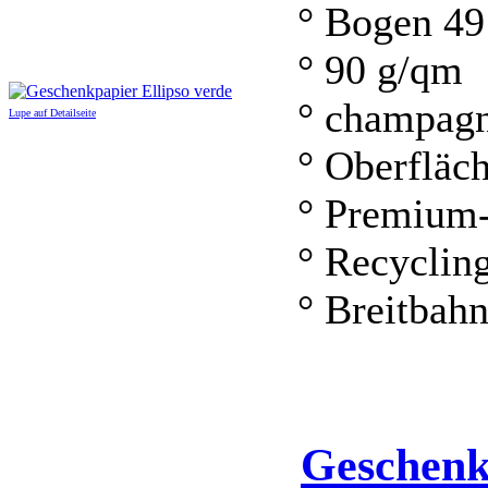
° Bogen 49
° 90 g/qm
° champag
Lupe auf Detailseite
° Oberfläc
° Premium-
° Recyclin
° Breitbah
Geschenk