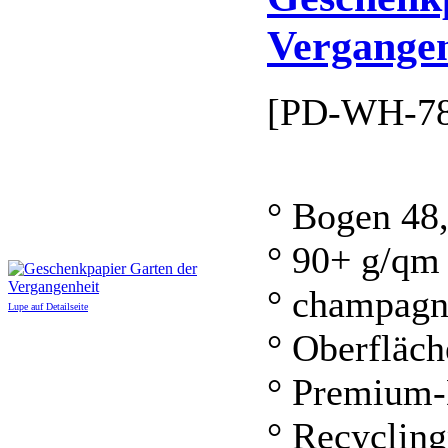
Vergangen
[PD-WH-78
° Bogen 48
° 90+ g/qm
° champagn
Lupe auf Detailseite
° Oberfläch
° Premium-
° Recycling