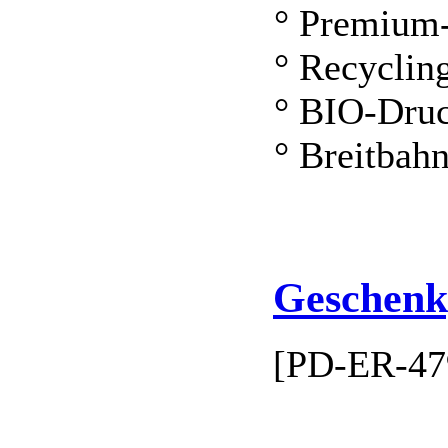
° Premium
° Recyclin
° BIO-Dru
° Breitbah
Geschenkp
[PD-ER-47