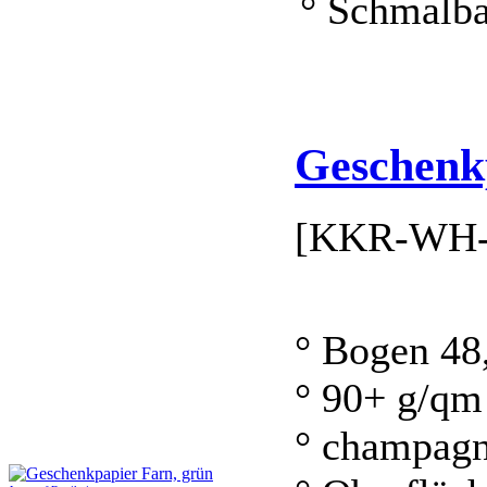
° Schmalb
Geschenk
[KKR-WH-
° Bogen 48
° 90+ g/qm
° champagn