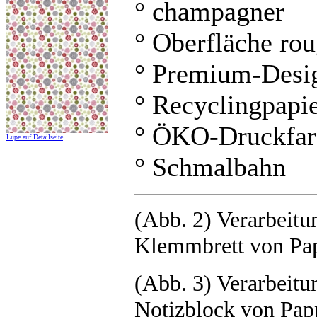
° champagner
° Oberfläche ro
° Premium-Desi
° Recyclingpapi
° ÖKO-Druckfar
Lupe auf Detailseite
° Schmalbahn
(Abb. 2) Verarbeitu
Klemmbrett von Pa
(Abb. 3) Verarbeitu
Notizblock von Pa