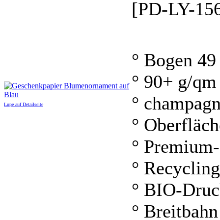
[PD-LY-15
° Bogen 49
° 90+ g/qm
° champagn
Lupe auf Detailseite
° Oberfläch
° Premium-
° Recycling
° BIO-Druc
° Breitbahn