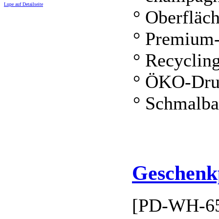
Lupe auf Detailseite
° Oberfläc
° Premium-
° Recyclin
° ÖKO-Dru
° Schmalb
Geschenkp
[PD-WH-65