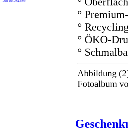
° Oberfläc
Lupe auf Detailseite
° Premium-
° Recyclin
° ÖKO-Dru
° Schmalb
Abbildung (2)
Fotoalbum vo
Geschenkp