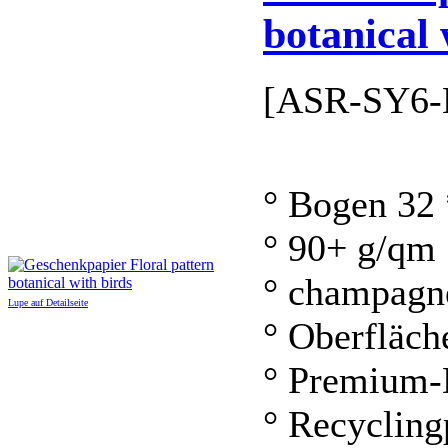
botanical 
[ASR-SY6-
° Bogen 32
° 90+ g/qm
° champagn
Lupe auf Detailseite
° Oberfläch
° Premium-
° Recycling