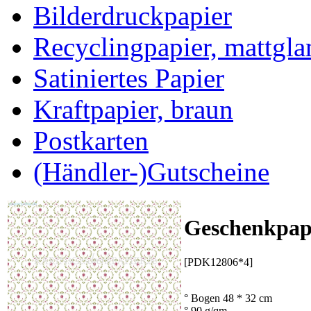
Bilderdruckpapier
Recyclingpapier, mattgla
Satiniertes Papier
Kraftpapier, braun
Postkarten
(Händler-)Gutscheine
Geschenkpap
[PDK12806*4]
° Bogen 48 * 32 cm
° 90 g/qm