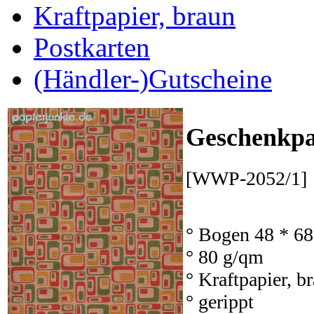
Kraftpapier, braun
Postkarten
(Händler-)Gutscheine
Geschenkpa
[WWP-2052/1]
° Bogen 48 * 6
° 80 g/qm
° Kraftpapier, b
° gerippt