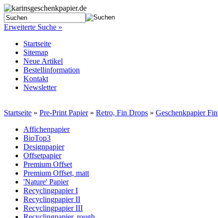
Erweiterte Suche »
Startseite
Sitemap
Neue Artikel
Bestellinformation
Kontakt
Newsletter
Startseite
»
Pre-Print Papier
»
Retro, Fin Drops
»
Geschenkpapier Fin
Affichenpapier
BioTop3
Designpapier
Offsetpapier
Premium Offset
Premium Offset, matt
'Nature' Papier
Recyclingpapier I
Recyclingpapier II
Recyclingpapier III
Recyclingpapier, rough