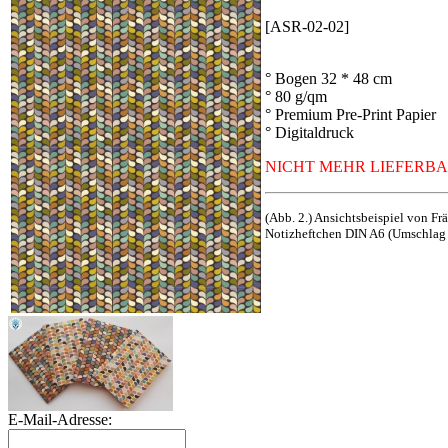
[ASR-02-02]
° Bogen 32 * 48 cm
° 80 g/qm
° Premium Pre-Print Papier
° Digitaldruck
NICHT MEHR LIEFERB
(Abb. 2.) Ansichtsbeispiel von Frä
Notizheftchen DIN A6 (Umschlag 
E-Mail-Adresse: