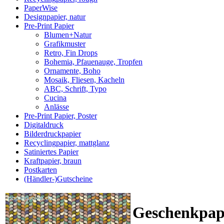
PaperWise
Designpapier, natur
Pre-Print Papier
Blumen+Natur
Grafikmuster
Retro, Fin Drops
Bohemia, Pfauenauge, Tropfen
Ornamente, Boho
Mosaik, Fliesen, Kacheln
ABC, Schrift, Typo
Cucina
Anlässe
Pre-Print Papier, Poster
Digitaldruck
Bilderdruckpapier
Recyclingpapier, mattglanz
Satiniertes Papier
Kraftpapier, braun
Postkarten
(Händler-)Gutscheine
Geschenkpapi