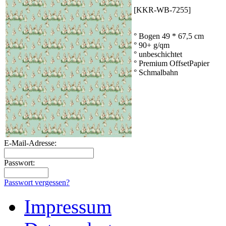
[KKR-WB-7255]
° Bogen 49 * 67,5 cm
° 90+ g/qm
° unbeschichtet
° Premium OffsetPapier
° Schmalbahn
E-Mail-Adresse:
Passwort:
Passwort vergessen?
Impressum