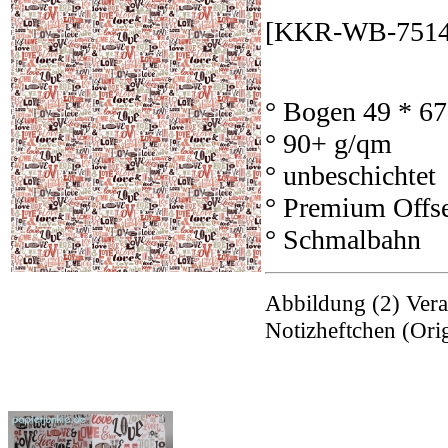
[KKR-WB-7514
° Bogen 49 * 67
° 90+ g/qm
° unbeschichtet
° Premium Offse
° Schmalbahn
Abbildung (2) Vera
Notizheftchen (Or