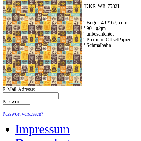
[KKR-WB-7582]
° Bogen 49 * 67,5 cm
° 90+ g/qm
° unbeschichtet
° Premium OffsetPapier
° Schmalbahn
E-Mail-Adresse:
Passwort:
Passwort vergessen?
Impressum